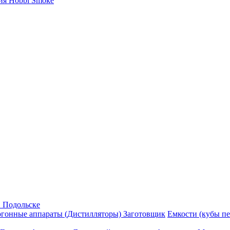
ия Hobbi Smoke
в Подольске
гонные аппараты (Дистилляторы) Заготовщик
Емкости (кубы п