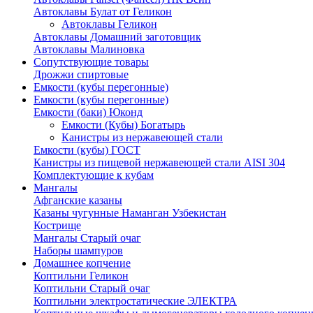
Автоклавы Булат от Геликон
Автоклавы Геликон
Автоклавы Домашний заготовщик
Автоклавы Малиновка
Сопутствующие товары
Дрожжи спиртовые
Емкости (кубы перегонные)
Емкости (кубы перегонные)
Емкости (баки) Юконд
Емкости (Кубы) Богатырь
Канистры из нержавеющей стали
Емкости (кубы) ГОСТ
Канистры из пищевой нержавеющей стали AISI 304
Комплектующие к кубам
Мангалы
Афганские казаны
Казаны чугунные Наманган Узбекистан
Кострище
Мангалы Старый очаг
Наборы шампуров
Домашнее копчение
Коптильни Геликон
Коптильни Старый очаг
Коптильни электростатические ЭЛЕКТРА