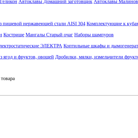
 Геликон
Автоклавы Домашний заготовщик
Автоклавы Малинов
з пищевой нержавеющей стали AISI 304
Комплектующие к куба
н
Кострище
Мангалы Старый очаг
Наборы шампуров
лектростатические ЭЛЕКТРА
Коптильные шкафы и дымогенерат
з ягод и фруктов, овощей
Дробилки, мялки, измельчители фрукто
 товара