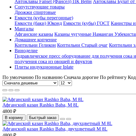
Автоклавы Fansel (Фансел) ПК Вейн
Автоклавы Булат от
Сопутствующие товары
Дрожжи спиртовые
Емкости (кубы перегонные)
Емкости (баки) Юконд
Емкости (кубы) ГОСТ
Канистры и
Мангалы
Афганские казаны
Казаны чугунные Наманган Узбекиста
Домашнее копчение
Коптильни Геликон
Коптильни Старый очаг
Коптильни э
Виноделие
Гидравлическое пресс оборудование для получения сока и
получения сока из овощей и фруктов
Плиты индукционные Iplate
По умолчанию
По названию
Сначала дорогие
По рейтингу
Код
Афганский казан Rashko Baba, М 8L
4800 ₽
В корзину
Быстрый заказ
Афганский казан Rashko Baba, двухцветный M 8L
4800 ₽