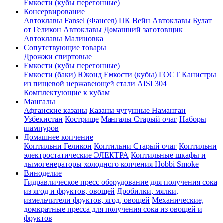
Емкости (кубы перегонные)
Консервирование
Автоклавы Fansel (Фансел) ПК Вейн
Автоклавы Булат
от Геликон
Автоклавы Домашний заготовщик
Автоклавы Малиновка
Сопутствующие товары
Дрожжи спиртовые
Емкости (кубы перегонные)
Емкости (баки) Юконд
Емкости (кубы) ГОСТ
Канистры
из пищевой нержавеющей стали AISI 304
Комплектующие к кубам
Мангалы
Афганские казаны
Казаны чугунные Наманган
Узбекистан
Кострище
Мангалы Старый очаг
Наборы
шампуров
Домашнее копчение
Коптильни Геликон
Коптильни Старый очаг
Коптильни
электростатические ЭЛЕКТРА
Коптильные шкафы и
дымогенераторы холодного копчения Hobbi Smoke
Виноделие
Гидравлическое пресс оборудование для получения сока
из ягод и фруктов, овощей
Дробилки, мялки,
измельчители фруктов, ягод, овощей
Механические,
домкратные пресса для получения сока из овощей и
фруктов