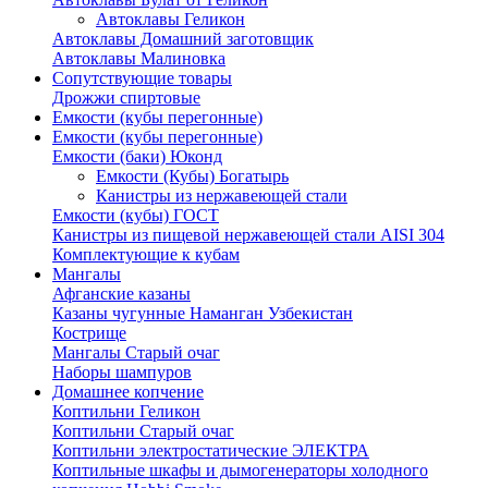
Автоклавы Геликон
Автоклавы Домашний заготовщик
Автоклавы Малиновка
Сопутствующие товары
Дрожжи спиртовые
Емкости (кубы перегонные)
Емкости (кубы перегонные)
Емкости (баки) Юконд
Емкости (Кубы) Богатырь
Канистры из нержавеющей стали
Емкости (кубы) ГОСТ
Канистры из пищевой нержавеющей стали AISI 304
Комплектующие к кубам
Мангалы
Афганские казаны
Казаны чугунные Наманган Узбекистан
Кострище
Мангалы Старый очаг
Наборы шампуров
Домашнее копчение
Коптильни Геликон
Коптильни Старый очаг
Коптильни электростатические ЭЛЕКТРА
Коптильные шкафы и дымогенераторы холодного